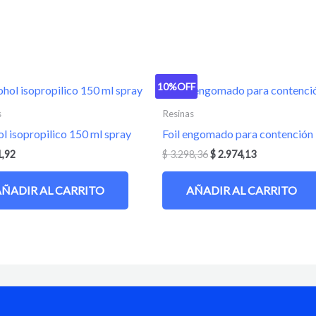
10%
OFF
s
Resinas
l isopropilico 150 ml spray
Foil engomado para contención
1,92
$
3.298,36
$
2.974,13
AÑADIR AL CARRITO
AÑADIR AL CARRITO