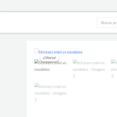
Ir
al
contenido
Búsqueda
de
productos
Stickers
¡Oferta!
¡Oferta!
mini
vs
modelos
cantidad