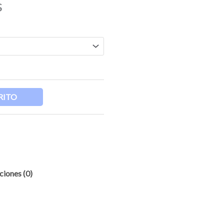
s
RITO
ciones (0)