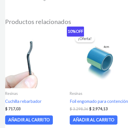
Productos relacionados
10%
OFF
El
El
precio
precio
¡Oferta!
original
actual
era:
es:
$ 3.298,36.
$ 2.974,13.
Resinas
Resinas
Cuchilla rebarbador
Foil engomado para contención
$
717,03
$
3.298,36
$
2.974,13
AÑADIR AL CARRITO
AÑADIR AL CARRITO