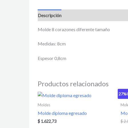
Descripción
Información adicional
Valora
Molde 8 corazones diferente tamaño
Medidas: 8cm
Espesor 0,8cm
Productos relacionados
27%
Moldes
Mol
Molde diploma egresado
Mol
$
1.622,73
$
2.