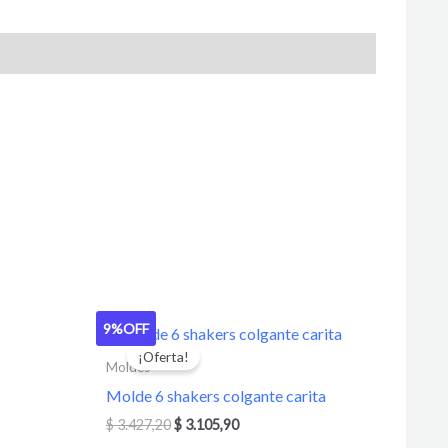
9%
OFF
El
El
precio
precio
¡Oferta!
original
actual
Moldes
era:
es:
Molde 6 shakers colgante carita
$ 3.427,20.
$ 3.105,90.
$
3.427,20
$
3.105,90