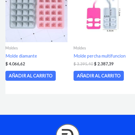
$ 3.395,40.
$ 2.387,39.
Moldes
Moldes
Molde diamante
Molde percha multifuncion
$
4.066,62
$
3.395,40
$
2.387,39
AÑADIR AL CARRITO
AÑADIR AL CARRITO