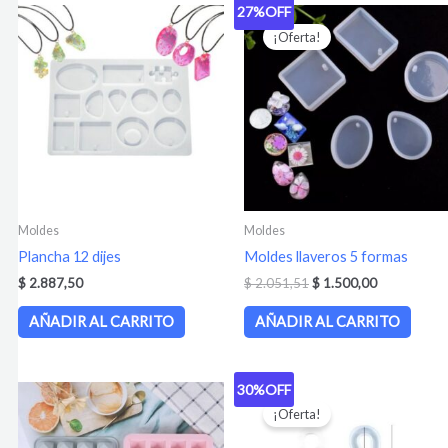
27%
OFF
El
El
precio
precio
¡Oferta!
original
actual
era:
es:
$ 2.051,51.
$ 1.500,00.
Moldes
Moldes
Plancha 12 dijes
Moldes llaveros 5 formas
$
2.887,50
$
2.051,51
$
1.500,00
AÑADIR AL CARRITO
AÑADIR AL CARRITO
30%
OFF
El
El
precio
precio
¡Oferta!
original
actual
era:
es: