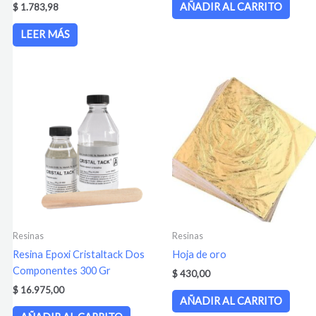
AÑADIR AL CARRITO
$
1.783,98
LEER MÁS
Resinas
Resinas
Resina Epoxi Cristaltack Dos
Hoja de oro
Componentes 300 Gr
$
430,00
$
16.975,00
AÑADIR AL CARRITO