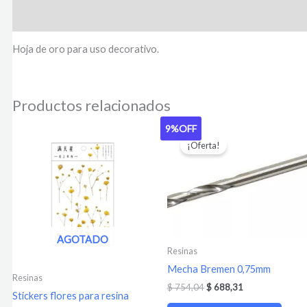
Valoraciones (0)
Hoja de oro para uso decorativo.
Productos relacionados
9%
OFF
El
El
precio
precio
¡Oferta!
original
actual
era:
es:
$ 754,04.
$ 688,31.
AGOTADO
Resinas
Mecha Bremen 0,75mm
Resinas
$
754,04
$
688,31
Stickers flores para resina