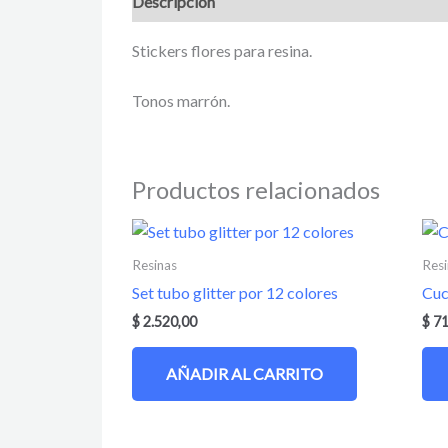
Descripción
Información adicional
Valora
Stickers flores para resina.
Tonos marrón.
Productos relacionados
Resinas
Resi
Set tubo glitter por 12 colores
Cuc
$
2.520,00
$
71
AÑADIR AL CARRITO