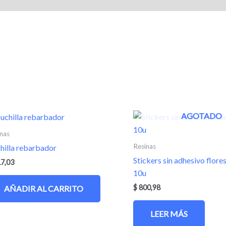
ciones (0)
AGOTADO
nas
Resinas
hilla rebarbador
Stickers sin adhesivo flore
7,03
10u
$
800,98
AÑADIR AL CARRITO
LEER MÁS