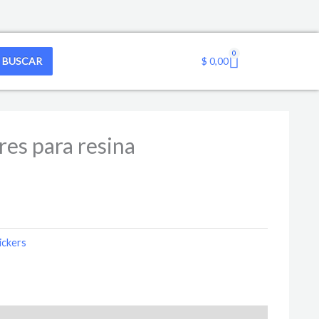
0
Cart
BUSCAR
$
0,00
ores para resina
ickers