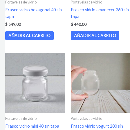
Portavelas de vidrio
Portavelas de vidrio
Frasco vidrio hexagonal 40 sin
Frasco vidrio amanecer 360 sin
tapa
tapa
$
549,00
$
440,00
AÑADIR AL CARRITO
AÑADIR AL CARRITO
Portavelas de vidrio
Portavelas de vidrio
Frasco vidrio mini 40 sin tapa
Frasco vidrio yogurt 200 sin