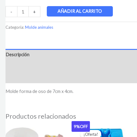
AÑADIR AL CARRITO
-
+
Categoría:
Molde animales
Descripción
Información adicional
Valoraciones (0)
Molde forma de oso de 7cm x 4cm.
Productos relacionados
9%
OFF
El
El
precio
precio
¡Oferta!
original
actual