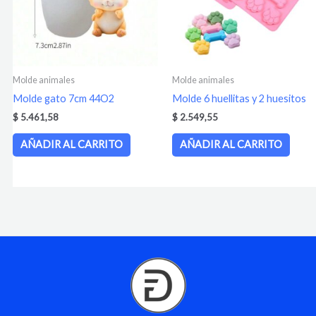
Molde animales
Molde animales
Molde gato 7cm 44O2
Molde 6 huellitas y 2 huesitos
$
5.461,58
$
2.549,55
AÑADIR AL CARRITO
AÑADIR AL CARRITO