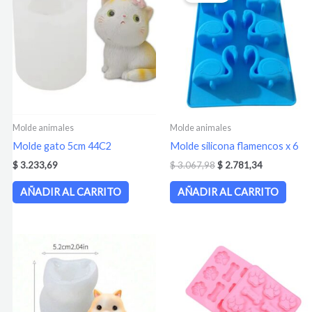
era:
es:
$ 3.067,98.
$ 2.781,34.
Molde animales
Molde animales
Molde gato 5cm 44C2
Molde silicona flamencos x 6
$
3.233,69
$
3.067,98
$
2.781,34
AÑADIR AL CARRITO
AÑADIR AL CARRITO