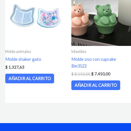
era:
es:
$ 8.150,00.
$ 7.450,00.
Molde animales
Infantiles
Molde shaker gato
Molde oso con cupcake
Bm3122
$
1.327,63
$
8.150,00
$
7.450,00
AÑADIR AL CARRITO
AÑADIR AL CARRITO