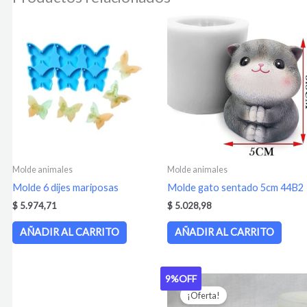
Molde animales
Molde animales
Molde 6 dijes mariposas
Molde gato sentado 5cm 44B2
$
5.974,71
$
5.028,98
AÑADIR AL CARRITO
AÑADIR AL CARRITO
9%
OFF
El
El
precio
precio
¡Oferta!
original
actual