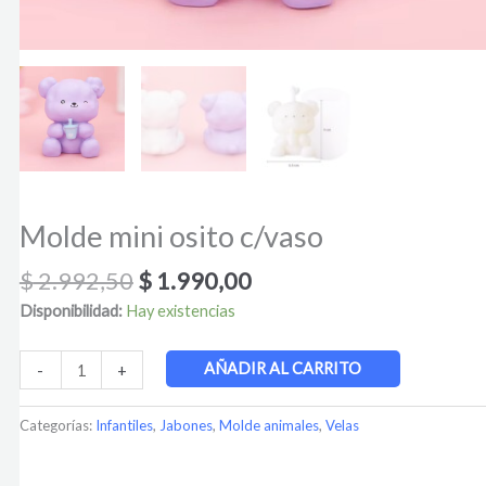
Molde mini osito c/vaso
$
2.992,50
$
1.990,00
Disponibilidad:
Hay existencias
AÑADIR AL CARRITO
-
+
Categorías:
Infantiles
,
Jabones
,
Molde animales
,
Velas