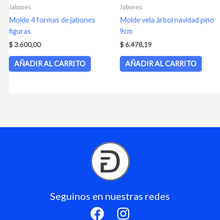
Jabones
Jabones
Molde 4 formas de jabones
Molde vela árbol navidad pino
figuras
9cm
$
3.600,00
$
6.478,19
AÑADIR AL CARRITO
AÑADIR AL CARRITO
Seguinos en nuestras redes