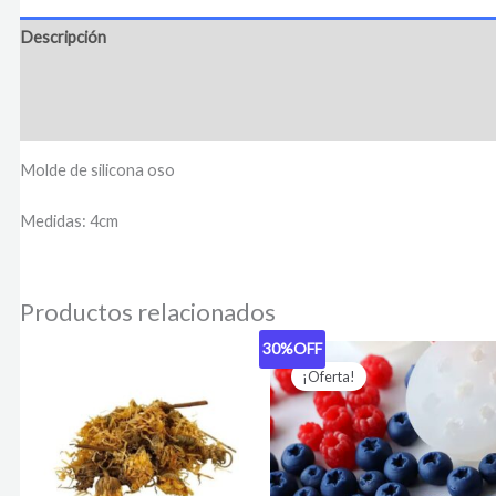
Descripción
Información adicional
Valoraciones (0)
Molde de silicona oso
Medidas: 4cm
Productos relacionados
30%
OFF
El
El
precio
precio
¡Oferta!
original
actual
era:
es:
$ 3.017,39.
$ 2.100,00.