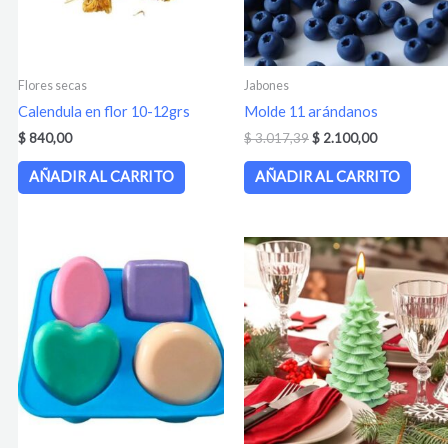
Flores secas
Jabones
Calendula en flor 10-12grs
Molde 11 arándanos
$
840,00
$
3.017,39
$
2.100,00
AÑADIR AL CARRITO
AÑADIR AL CARRITO