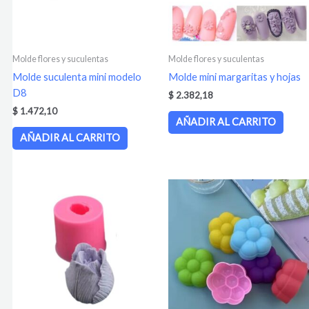
Molde flores y suculentas
Molde flores y suculentas
Molde suculenta mini modelo
Molde mini margaritas y hojas
D8
$
2.382,18
$
1.472,10
AÑADIR AL CARRITO
AÑADIR AL CARRITO