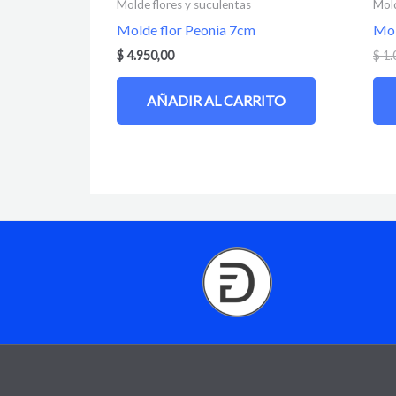
Molde flores y suculentas
Mold
Molde flor Peonia 7cm
Mol
$
4.950,00
$
1.
AÑADIR AL CARRITO