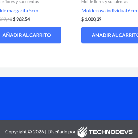
e flores y suculentas
Molde flores y suculentas
de margarita 5cm
Molde rosa individual 6cm
027,43
$
962,54
$
1.000,39
AÑADIR AL CARRITO
AÑADIR AL CARRIT
Copyright © 2026 | Diseñado por