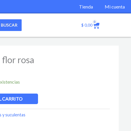
Tienda
Mi cuenta
0
Cart
BUSCAR
$
0,00
flor rosa
xistencias
L CARRITO
s y suculentas