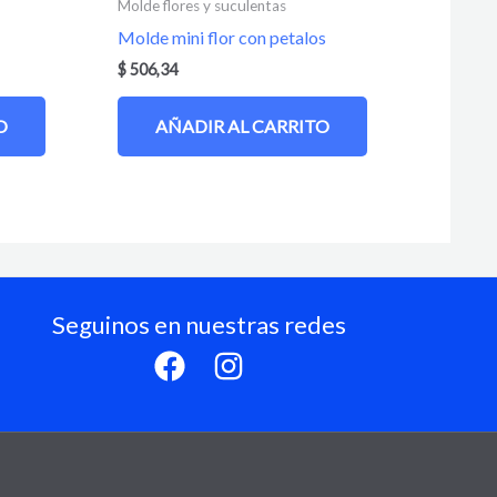
Molde flores y suculentas
Molde mini flor con petalos
$
506,34
O
AÑADIR AL CARRITO
Seguinos en nuestras redes