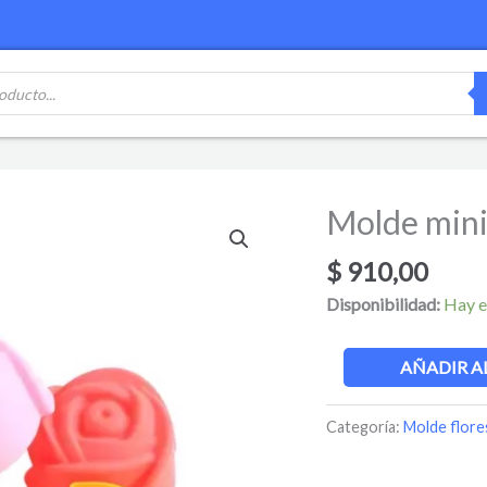
Molde mini 
Molde
mini
$
910,00
flor
rosa
Disponibilidad:
Hay e
cantidad
AÑADIR A
Categoría:
Molde flore