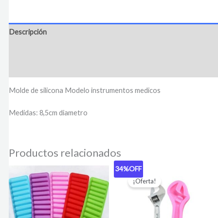
Descripción
Información adicional
Valoraciones (0)
Molde de silicona Modelo instrumentos medicos
Medidas: 8,5cm diametro
Productos relacionados
34%
OFF
El
El
precio
precio
¡Oferta!
original
actual
era:
es:
$ 1.950,00.
$ 1.290,00.