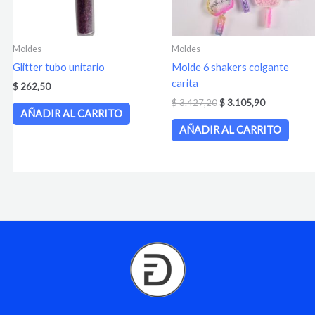
Moldes
Moldes
Glitter tubo unitario
Molde 6 shakers colgante
carita
$
262,50
$
3.427,20
$
3.105,90
AÑADIR AL CARRITO
AÑADIR AL CARRITO