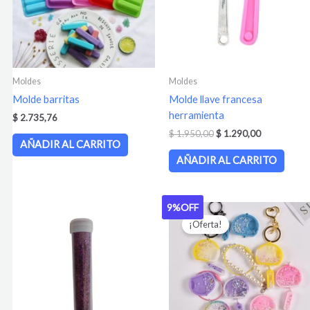
Moldes
Moldes
Molde barritas
Molde llave francesa
herramienta
$
2.735,76
$
1.950,00
$
1.290,00
AÑADIR AL CARRITO
AÑADIR AL CARRITO
9%
OFF
El
El
precio
precio
¡Oferta!
original
actual
era:
es:
$ 3.427,20.
$ 3.105,90.