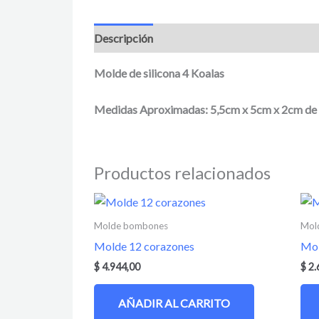
Descripción
Información adicional
Valora
Molde de silicona
4 Koalas
Medidas Aproximadas: 5,5cm x 5cm x 2cm de alto
Productos relacionados
Molde bombones
Mol
Molde 12 corazones
Mol
$
4.944,00
$
2.
AÑADIR AL CARRITO