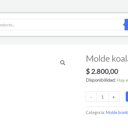
Molde koal
Molde
koala
$
2.800,00
x4
cantidad
Disponibilidad:
Hay e
-
+
Categoría:
Molde bom