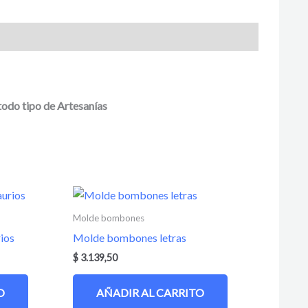
todo tipo de Artesanías
Molde bombones
ios
Molde bombones letras
$
3.139,50
O
AÑADIR AL CARRITO