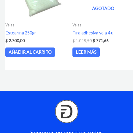
AGOTADO
Velas
Velas
Estearina 250gr
Tira adhesiva vela 4 u
$
2.700,00
$
1.048,50
$
771,66
AÑADIR AL CARRITO
LEER MÁS
Seguinos en nuestras redes