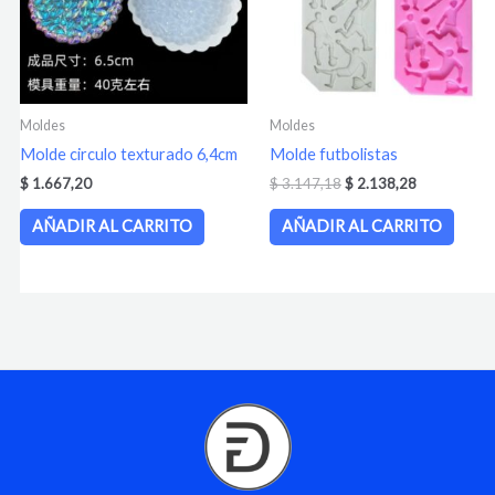
Moldes
Moldes
Molde circulo texturado 6,4cm
Molde futbolistas
$
1.667,20
$
3.147,18
$
2.138,28
AÑADIR AL CARRITO
AÑADIR AL CARRITO