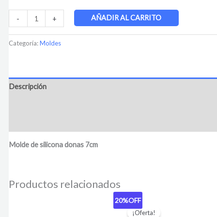
AÑADIR AL CARRITO
-
+
Categoría:
Moldes
Descripción
Información adicional
Valoraciones (0)
Molde de silicona donas 7cm
Productos relacionados
20%
OFF
El
El
precio
precio
¡Oferta!
original
actual