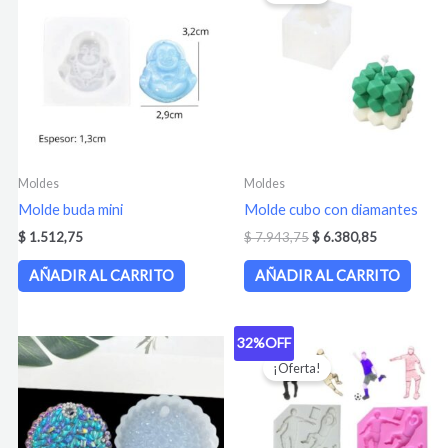
era:
es:
$ 7.943,75.
$ 6.380,85.
Moldes
Moldes
Molde buda mini
Molde cubo con diamantes
$
1.512,75
$
7.943,75
$
6.380,85
AÑADIR AL CARRITO
AÑADIR AL CARRITO
32%
OFF
El
El
precio
precio
¡Oferta!
original
actual
era:
es:
$ 3.147,18.
$ 2.138,28.