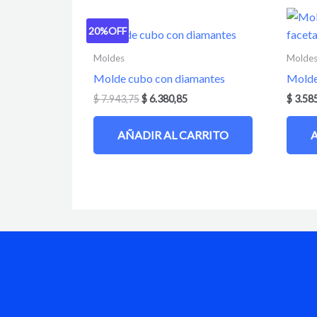
20%
OFF
Moldes
Molde
Molde cubo con diamantes
Molde
$
7.943,75
$
6.380,85
$
3.58
AÑADIR AL CARRITO