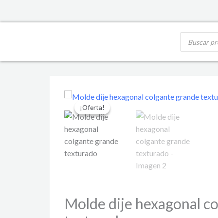
Ir
al
contenido
Búsqueda
de
productos
El
El
Molde
precio
precio
¡Oferta!
¡Oferta!
dije
original
actual
hexagonal
era:
es:
$ 7.943,75.
$ 6.380,85.
colgante
grande
texturado
cantidad
Molde dije hexagonal c