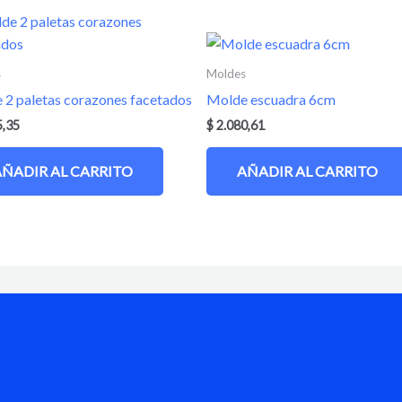
s
Moldes
 2 paletas corazones facetados
Molde escuadra 6cm
5,35
$
2.080,61
AÑADIR AL CARRITO
AÑADIR AL CARRITO