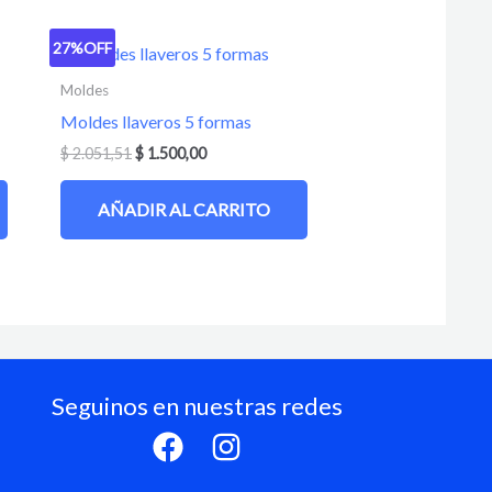
27%
OFF
Moldes
Moldes llaveros 5 formas
$
2.051,51
$
1.500,00
AÑADIR AL CARRITO
Seguinos en nuestras redes