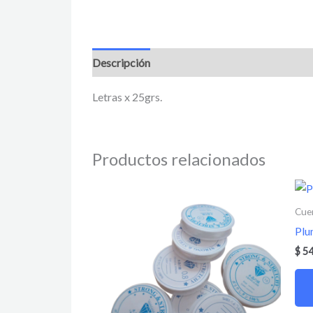
Descripción
Información adicional
Valora
Letras x 25grs.
Productos relacionados
Cuen
Plu
$
54