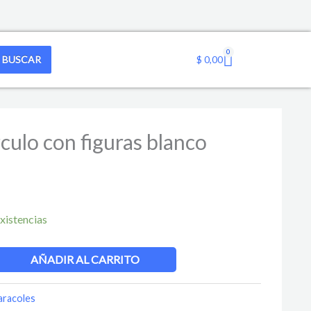
0
Cart
BUSCAR
$
0,00
culo con figuras blanco
xistencias
AÑADIR AL CARRITO
aracoles