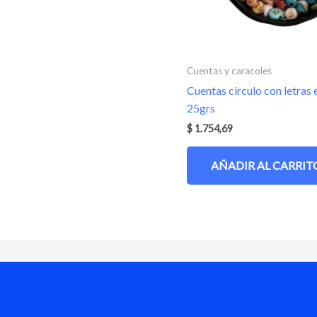
Cuentas y caracoles
Cuentas circulo con letras
25grs
$
1.754,69
AÑADIR AL CARRIT