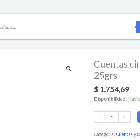
Cuentas cir
Cuentas
circulo
25grs
con
figuras
$
1.754,69
blanco
Disponibilidad:
Hay e
25grs
cantidad
-
+
Categoría:
Cuentas y c