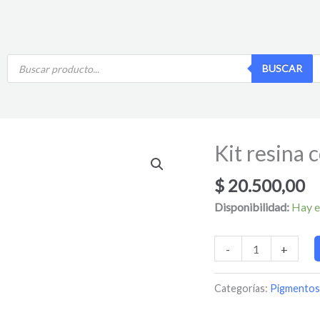
Búsqueda
BUSCAR
de
productos
Kit resina
Kit
resina
$
20.500,00
combo
económico
Disponibilidad:
Hay e
cantidad
-
+
Categorías:
Pigmentos 