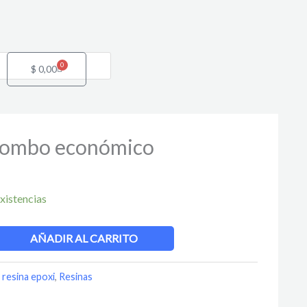
0
Cart
$
0,00
 combo económico
xistencias
AÑADIR AL CARRITO
resina epoxi
,
Resinas