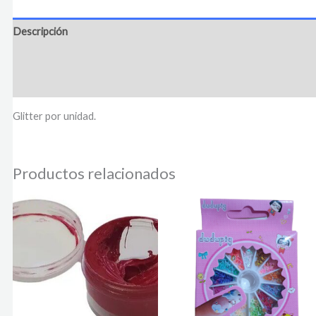
Descripción
Información adicional
Valoraciones (0)
Glitter por unidad.
Productos relacionados
Este
producto
tiene
múltiples
variantes.
Las
opciones
se