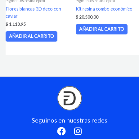
Pigmentos resina epoxi
Pigmentos resina epoxi
Flores blancas 3D deco con
Kit resina combo económico
caviar
$
20.500,00
$
1.113,95
AÑADIR AL CARRITO
AÑADIR AL CARRITO
Seguinos en nuestras redes