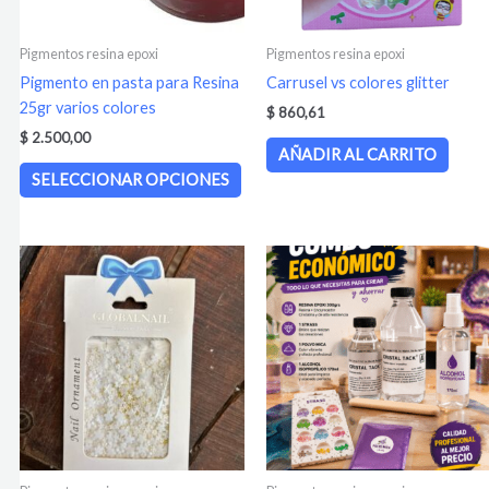
pueden
elegir
Pigmentos resina epoxi
Pigmentos resina epoxi
en
Pigmento en pasta para Resina
Carrusel vs colores glitter
la
25gr varios colores
$
860,61
página
$
2.500,00
de
AÑADIR AL CARRITO
producto
SELECCIONAR OPCIONES