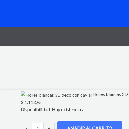
Flores
Flores blancas 3D
blancas
$
1.113,95
3D
Disponibilidad:
Hay existencias
deco
con
-
+
AÑADIR AL CARRITO