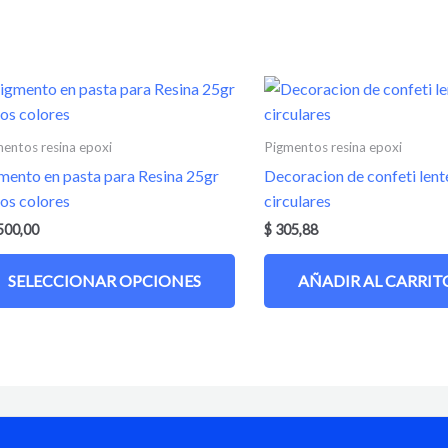
Este
producto
tiene
entos resina epoxi
Pigmentos resina epoxi
múltiples
mento en pasta para Resina 25gr
Decoracion de confeti lent
variantes.
ios colores
circulares
Las
500,00
$
305,88
opciones
se
SELECCIONAR OPCIONES
AÑADIR AL CARRIT
pueden
elegir
en
la
página
de
producto