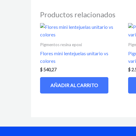
Productos relacionados
Pigmentos resina epoxi
Pigm
Flores mini lentejuelas unitario vs
Pig
colores
var
$
540,27
$
2.
AÑADIR AL CARRITO