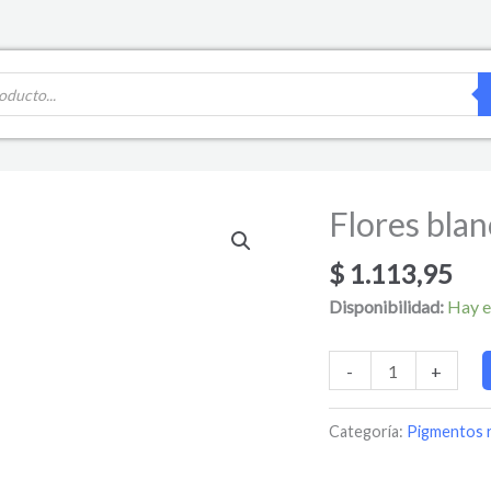
Flores blan
Flores
blancas
$
1.113,95
3D
deco
Disponibilidad:
Hay e
con
caviar
-
+
cantidad
Categoría:
Pigmentos r