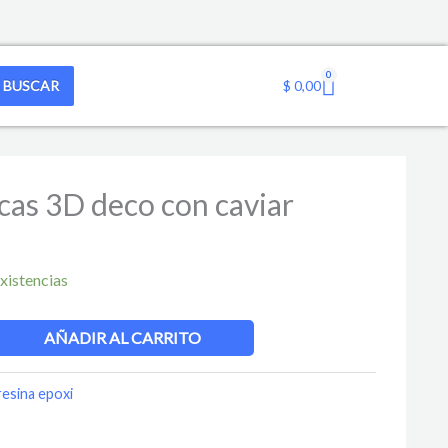
0
Cart
BUSCAR
$
0,00
cas 3D deco con caviar
xistencias
AÑADIR AL CARRITO
esina epoxi