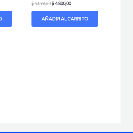
$
5.098,50
$
4.800,00
O
AÑADIR AL CARRITO