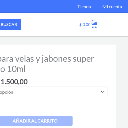
Tienda
Mi cuenta
0
Cart
BUSCAR
$
0,00
Rango
ara velas y jabones super
de
do 10ml
precios:
desde
1.500,00
$ 1.100,00
hasta
$ 1.500,00
AÑADIR AL CARRITO