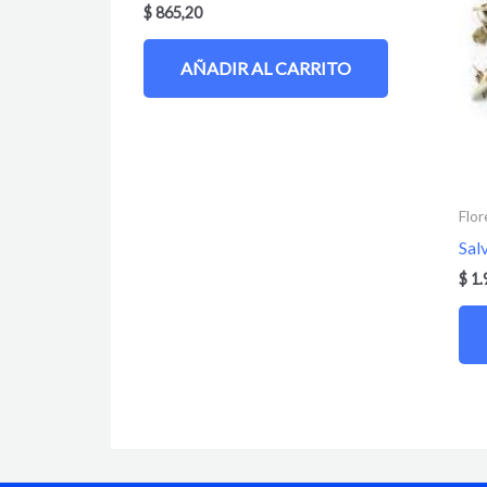
$
865,20
AÑADIR AL CARRITO
Flor
Sal
$
1.