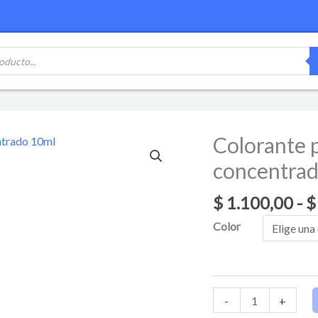
Colorante p
Colorante
para
concentra
velas
y
$
1.100,00
-
$
jabones
Color
super
concentrado
10ml
cantidad
-
+