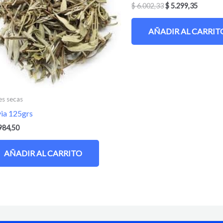
$
6.002,33
$
5.299,35
AÑADIR AL CARRIT
es secas
via 125grs
984,50
AÑADIR AL CARRITO