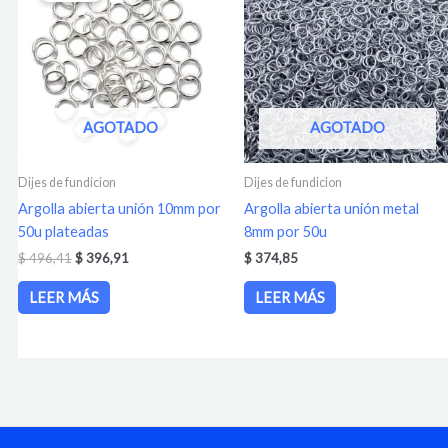
era:
es:
$ 496,41.
$ 396,91.
AGOTADO
AGOTADO
Dijes de fundicion
Dijes de fundicion
Argolla abierta unión 10mm por
Argolla abierta unión metal
50u plateadas
8mm por 50u
$
496,41
$
396,91
$
374,85
LEER MÁS
LEER MÁS