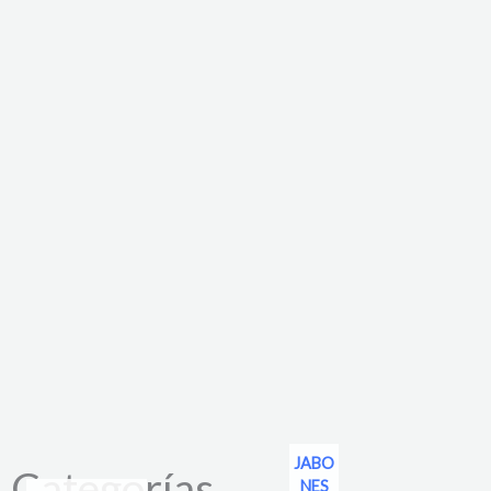
Ir
al
contenido
JABO
Categorías
NES